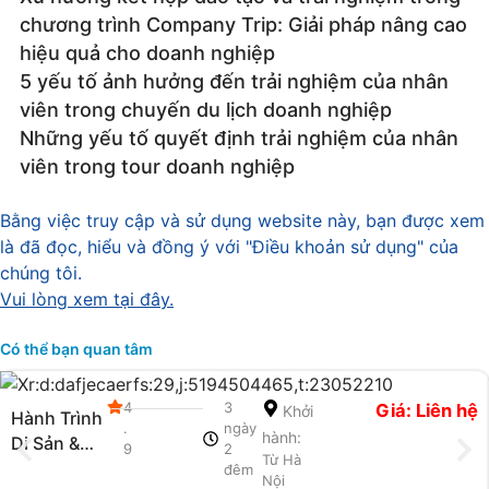
chương trình Company Trip: Giải pháp nâng cao
hiệu quả cho doanh nghiệp
5 yếu tố ảnh hưởng đến trải nghiệm của nhân
viên trong chuyến du lịch doanh nghiệp
Những yếu tố quyết định trải nghiệm của nhân
viên trong tour doanh nghiệp
Bằng việc truy cập và sử dụng website này, bạn được xem
là đã đọc, hiểu và đồng ý với "Điều khoản sử dụng" của
chúng tôi.
Vui lòng xem tại đây.
Có thể bạn quan tâm
4
3
Giá: Liên hệ
Khởi
Hành Trình
.
ngày
hành:
Di Sản &
9
2
Từ Hà
Nghỉ
đêm
Nội