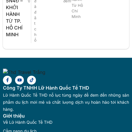
5N4Đ –
1)
đ
đêm
Từ Hồ
ã
KHỞI
Chí
đ
HÀNH
Minh
ặ
TỪ TP.
t
HỒ CHÍ
c
MINH
h
ỗ
Công Ty TNHH Lữ Hành Quốc Tế THD
Lữ Hành Quốc Tế THD nỗ lực từng ngày để đem đến những sản
phẩm du lịch mới mẻ và chất lượng dịch vụ hoàn hảo tới khách
hàng.
Giới thiệu
Về Lữ Hành Quốc Tế THD
Cẩm nang du lịch