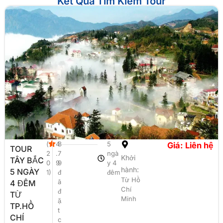
Kết Quả Tìm Kiếm Tour
(
4
8
5
Giá: Liên hệ
TOUR
2
.
7
ngà
Khởi
TÂY BẮC
0
9
9
y 4
hành:
5 NGÀY
1)
đ
đêm
Từ Hồ
ã
4 ĐÊM
Chí
đ
TỪ
Minh
ặ
TP.HỒ
t
CHÍ
c