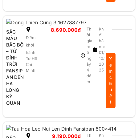
Th
Kh
8.690.000đ
SẮC
ời
ởi
Điểm
MÀU
gia
hà
BẮC BỘ
khởi
n:
nh:
– TỪ
hành:
5
01/
ĐỈNH
ng
10/
Từ Hồ
X
TRỜI
ày
20
Chí
e
4
25
FANSIP
Minh
m
đê
AN ĐẾN
c
m
HẠ
hi
ti
LONG
ế
KỲ
t
QUAN
Th
Kh
9.190.000đ