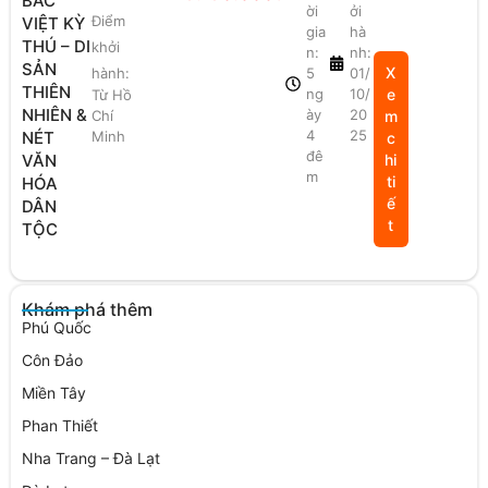
BẮC
ời
ởi
Điểm
VIỆT KỲ
gia
hà
THÚ – DI
khởi
n:
nh:
SẢN
X
hành:
5
01/
THIÊN
ng
10/
e
Từ Hồ
NHIÊN &
ày
20
Chí
m
4
25
NÉT
Minh
c
đê
VĂN
hi
m
ti
HÓA
ế
DÂN
t
TỘC
Khám phá thêm
Phú Quốc
Côn Đảo
Miền Tây
Phan Thiết
Nha Trang – Đà Lạt