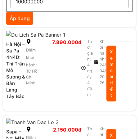
Áp dụng
Th
Kh
7.890.000đ
Hà Nội –
ời
ởi
Điểm
Sa Pa
X
gia
hà
4N4Đ:
khởi
e
n:
nh:
Thị Trấn
m
hành:
4
24/
Mờ
c
ng
04/
Từ Hồ
Sương &
hi
ày
20
Chí
4
26
ti
Bản
Minh
đê
ế
Làng
m
t
Tây Bắc
Th
Kh
2.150.000đ
Sapa –
ời
ởi
X
Điểm
Nơi Mây