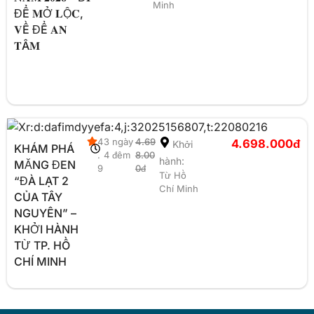
Minh
ĐỂ 𝐌Ở 𝐋Ộ𝐂,
𝐕Ề ĐỂ 𝐀𝐍
𝐓Â𝐌
4
3 ngày
4.69
4.698.000đ
Khởi
KHÁM PHÁ
.
4 đêm
8.00
hành:
MĂNG ĐEN
9
0đ
Từ Hồ
“ĐÀ LẠT 2
Chí Minh
CỦA TÂY
NGUYÊN” –
KHỞI HÀNH
TỪ TP. HỒ
CHÍ MINH