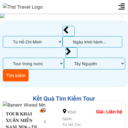
Ngày khởi hành...
Tìm kiếm
Kết Quả Tìm Kiếm Tour
4
Giá: Liên hệ
Khởi
𝐓𝐎𝐔𝐑 𝐊𝐇𝐀𝐈
.
hành:
𝐗𝐔Â𝐍 𝐌𝐈Ề𝐍
9
Từ Hồ Chí
𝐍𝐀𝐌 𝟐𝟎𝟐𝟔 – Đ𝐈