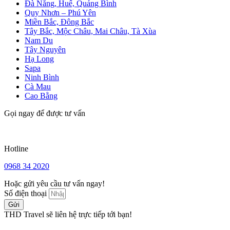
Đà Nẵng, Huế, Quảng Bình
Quy Nhơn – Phú Yên
Miền Bắc, Đông Bắc
Tây Bắc, Mộc Châu, Mai Châu, Tà Xùa
Nam Du
Tây Nguyên
Hạ Long
Sapa
Ninh Bình
Cà Mau
Cao Bằng
Gọi ngay để được tư vấn
Hotline
0968 34 2020
Hoặc gửi yêu cầu tư vấn ngay!
Số điện thoại
Gửi
THD Travel sẽ liên hệ trực tiếp tới bạn!