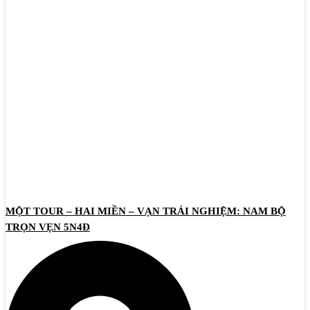
MỘT TOUR – HAI MIỀN – VẠN TRẢI NGHIỆM: NAM BỘ
TRỌN VẸN 5N4Đ