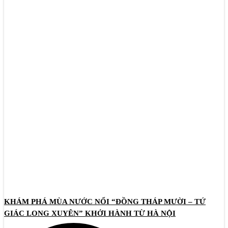
KHÁM PHÁ MÙA NƯỚC NỔI “ĐỒNG THÁP MƯỜI – TỨ
GIÁC LONG XUYÊN” KHỞI HÀNH TỪ HÀ NỘI