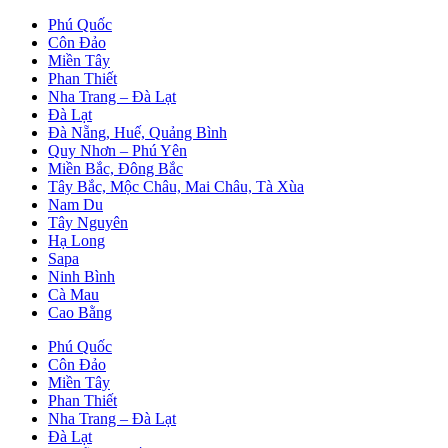
Phú Quốc
Côn Đảo
Miền Tây
Phan Thiết
Nha Trang – Đà Lạt
Đà Lạt
Đà Nẵng, Huế, Quảng Bình
Quy Nhơn – Phú Yên
Miền Bắc, Đông Bắc
Tây Bắc, Mộc Châu, Mai Châu, Tà Xùa
Nam Du
Tây Nguyên
Hạ Long
Sapa
Ninh Bình
Cà Mau
Cao Bằng
Phú Quốc
Côn Đảo
Miền Tây
Phan Thiết
Nha Trang – Đà Lạt
Đà Lạt