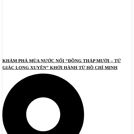
KHÁM PHÁ MÙA NƯỚC NỔI “ĐỒNG THÁP MƯỜI – TỨ
GIÁC LONG XUYÊN” KHỞI HÀNH TỪ HỒ CHÍ MINH