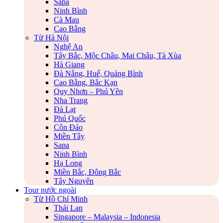
Sapa
Ninh Bình
Cà Mau
Cao Bằng
Từ Hà Nội
Nghệ An
Tây Bắc, Mộc Châu, Mai Châu, Tà Xùa
Hà Giang
Đà Nẵng, Huế, Quảng Bình
Cao Bằng, Bắc Kạn
Quy Nhơn – Phú Yên
Nha Trang
Đà Lạt
Phú Quốc
Côn Đảo
Miền Tây
Sapa
Ninh Bình
Hạ Long
Miền Bắc, Đông Bắc
Tây Nguyên
Tour nước ngoài
Từ Hồ Chí Minh
Thái Lan
Singapore – Malaysia – Indonesia