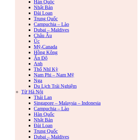
Hàn Quốc
Nhật Bản
Đài Loan
Trung Quốc
Campuchia – Lào
Dubai – Maldives
Châu Âu
Úc
Mỹ-Canada
Hồng Kông
Ấn Độ
Anh
Thổ Nhĩ Kỳ
Nam Phi – Nam Mỹ
Nga
Du Lịch Trải Nghiệm
Từ Hà Nội
Thái Lan
Singapore – Malaysia – Indonesia
Campuchia – Lào
Hàn Quốc
Nhật Bản
Đài Loan
Trung Quốc
Dubai – Maldives