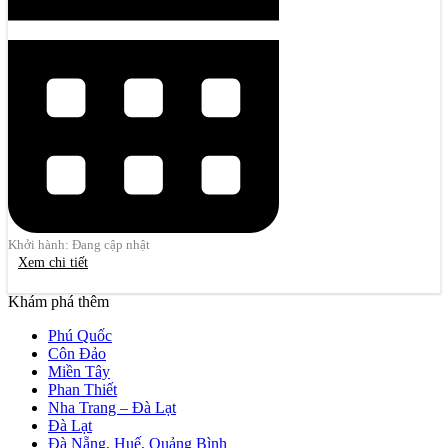
Khởi hành: Đang cập nhật
Xem chi tiết
Khám phá thêm
Phú Quốc
Côn Đảo
Miền Tây
Phan Thiết
Nha Trang – Đà Lạt
Đà Lạt
Đà Nẵng, Huế, Quảng Bình