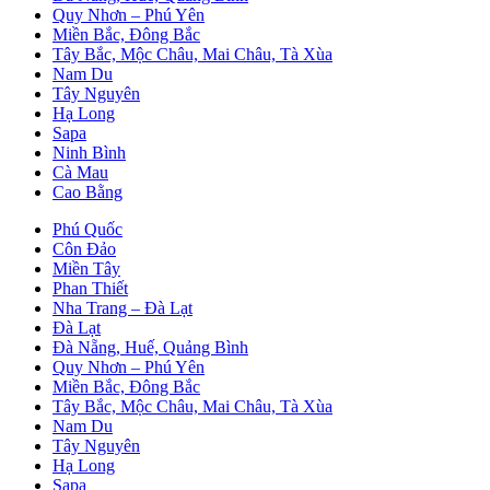
Quy Nhơn – Phú Yên
Miền Bắc, Đông Bắc
Tây Bắc, Mộc Châu, Mai Châu, Tà Xùa
Nam Du
Tây Nguyên
Hạ Long
Sapa
Ninh Bình
Cà Mau
Cao Bằng
Phú Quốc
Côn Đảo
Miền Tây
Phan Thiết
Nha Trang – Đà Lạt
Đà Lạt
Đà Nẵng, Huế, Quảng Bình
Quy Nhơn – Phú Yên
Miền Bắc, Đông Bắc
Tây Bắc, Mộc Châu, Mai Châu, Tà Xùa
Nam Du
Tây Nguyên
Hạ Long
Sapa