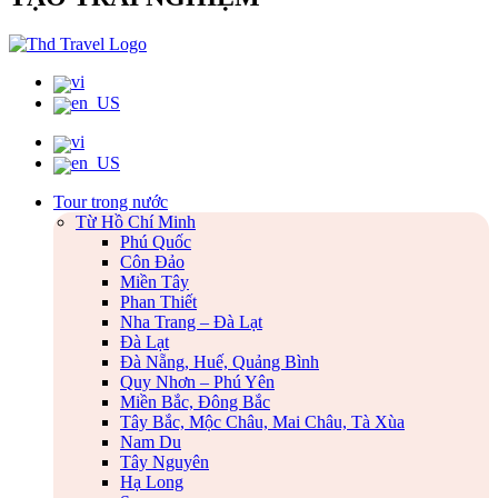
Tour trong nước
Từ Hồ Chí Minh
Phú Quốc
Côn Đảo
Miền Tây
Phan Thiết
Nha Trang – Đà Lạt
Đà Lạt
Đà Nẵng, Huế, Quảng Bình
Quy Nhơn – Phú Yên
Miền Bắc, Đông Bắc
Tây Bắc, Mộc Châu, Mai Châu, Tà Xùa
Nam Du
Tây Nguyên
Hạ Long