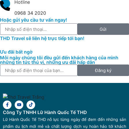
Hotline
0968 34 2020
Hoặc gửi yêu cầu tư vấn ngay!
Gửi
THD Travel sẽ liên hệ trực tiếp tới bạn!
Ưu đãi bất ngờ
Mỗi ngày chúng tôi đều gửi đến khách hàng của mình
những tin tức thú vị, những ưu đãi hấp dẫn
Đăng ký
Công Ty TNHH Lữ Hành Quốc Tế THD
Lữ Hành Quốc Tế THD nỗ lực từng ngày để đem đến những sản
phẩm du lịch mới mẻ và chất lượng dịch vụ hoàn hảo tới khách