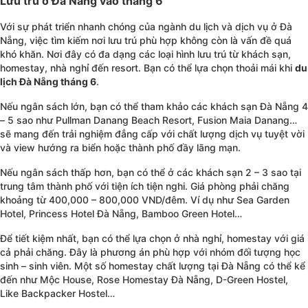
Lưu trú ở Đà Nẵng vào tháng 6
Với sự phát triển nhanh chóng của ngành du lịch và dịch vụ ở Đà
Nẵng, việc tìm kiếm nơi lưu trú phù hợp không còn là vấn đề quá
khó khăn. Nơi đây có đa dạng các loại hình lưu trú từ khách sạn,
homestay, nhà nghỉ đến resort. Bạn có thể lựa chọn thoải mái khi
du
lịch Đà Nẵng tháng 6
.
Nếu ngân sách lớn, bạn có thể tham khảo các khách sạn Đà Nẵng 4
– 5 sao như Pullman Danang Beach Resort, Fusion Maia Danang…
sẽ mang đến trải nghiệm đẳng cấp với chất lượng dịch vụ tuyệt vời
và view hướng ra biển hoặc thành phố đầy lãng mạn.
Nếu ngân sách thấp hơn, bạn có thể ở các khách sạn 2 – 3 sao tại
trung tâm thành phố với tiện ích tiện nghi. Giá phòng phải chăng
khoảng từ 400,000 – 800,000 VND/đêm. Ví dụ như Sea Garden
Hotel, Princess Hotel Đà Nẵng, Bamboo Green Hotel…
Để tiết kiệm nhất, bạn có thể lựa chọn ở nhà nghỉ, homestay với giá
cả phải chăng. Đây là phương án phù hợp với nhóm đối tượng học
sinh – sinh viên. Một số homestay chất lượng tại Đà Nẵng có thể kể
đến như Mộc House, Rose Homestay Đà Nẵng, D-Green Hostel,
Like Backpacker Hostel…