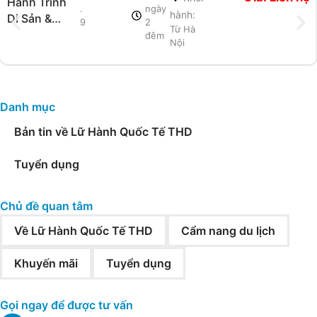
Hành Trình
.
ngày
hành:
Di Sản &
9
2
Từ Hà
Nghỉ
đêm
Nội
Dưỡng 5
Sao Hạ
Long
Danh mục
Bản tin về Lữ Hành Quốc Tế THD
Tuyển dụng
Chủ đề quan tâm
Về Lữ Hành Quốc Tế THD
Cẩm nang du lịch
Khuyến mãi
Tuyển dụng
Gọi ngay để được tư vấn