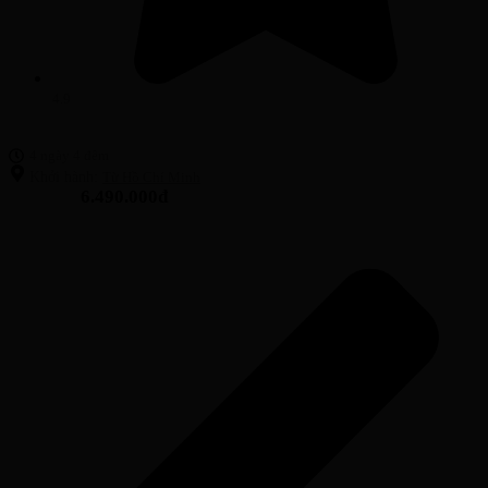
4.9
4 ngày 4 đêm
Khởi hành:
Từ Hồ Chí Minh
6.490.000đ