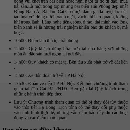
động vui chơi trên bãi biển hoặc nghỉ ngơi tự do đi dạo, mua
hải sản.Là một trong top những bãi biển Hải Phòng đẹp nhất
Đông Nam Á, Bãi tắm Cát Cò được đánh giá là tuyệt tác của
tạo hóa với dòng nước xanh ngắt, vách núi bao quanh, không
khí trong lành. Lắng nghe tiếng sóng rì rào, thả mình vào lòng
biển xanh sẽ là những trải nghiệm khiến bao du khách bị mê
hoặc.
10h00: Đoàn làm thủ tục trả phòng
12h00: Quý khách dùng bữa trưa tại nhà hàng với những
món ăn đặc sản tươi ngon tại nơi đây.
14h00: Quý khách có mặt tại Bến tàu xuất phát trở về đất liền
.
15h00: Xe đón đoàn trở về TP Hà Nội.
17h30: Đoàn về đến TP Hà Nội. Kết thúc chương trình tham
quan tại đảo Cát Bà 2N1Đ. Hẹn gặp lại Quý khách trong
những hành trình tiếp theo.
Lưu ý: Chương trình tham quan có thể bị thay đổi tùy thuộc
vào thời tiết Hạ Long. Lịch trình có thể thay đổi phụ thuộc
vào tình hình thực tế, nhưng vẫn đảm bảo đầy đủ các hoạt
động và các điểm tham quan.