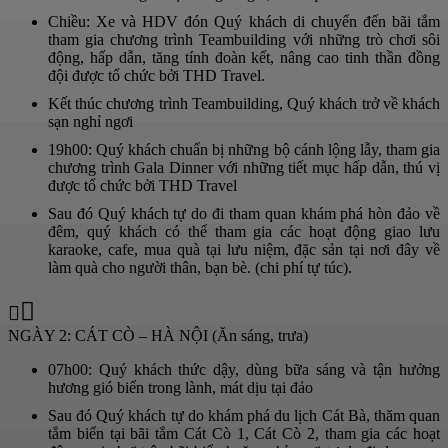
Chiều: Xe và HDV đón Quý khách di chuyển đến bãi tắm
tham gia chương trình Teambuilding với những trò chơi sôi
động, hấp dẫn, tăng tính đoàn kết, nâng cao tinh thần đồng
đội được tổ chức bởi THD Travel.
Kết thúc chương trình Teambuilding, Quý khách trở về khách
sạn nghỉ ngơi
19h00: Quý khách chuẩn bị những bộ cánh lộng lẫy, tham gia
chương trình Gala Dinner với những tiết mục hấp dẫn, thú vị
được tổ chức bởi THD Travel
Sau đó Quý khách tự do đi tham quan khám phá hòn đảo về
đêm, quý khách có thể tham gia các hoạt động giao lưu
karaoke, cafe, mua quà tại lưu niệm, đặc sản tại nơi đây về
làm quà cho người thân, bạn bè. (chi phí tự túc).
NGÀY 2: CÁT CÒ – HÀ NỘI (Ăn sáng, trưa)
07h00: Quý khách thức dậy, dùng bữa sáng và tận hưởng
hương gió biển trong lành, mát dịu tại đảo
Sau đó Quý khách tự do khám phá du lịch Cát Bà, thăm quan
tắm biển tại bãi tắm Cát Cò 1, Cát Cò 2, tham gia các hoạt