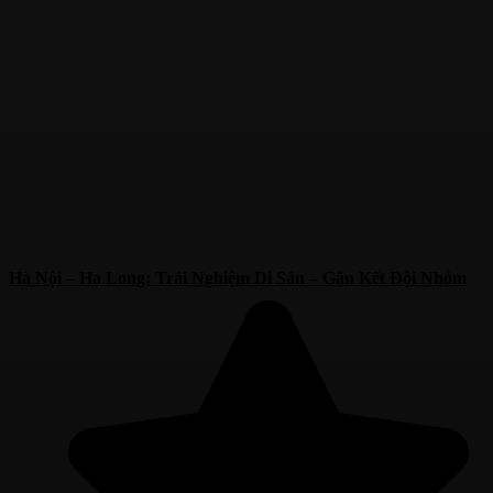
Hà Nội – Hạ Long: Trải Nghiệm Di Sản – Gắn Kết Đội Nhóm