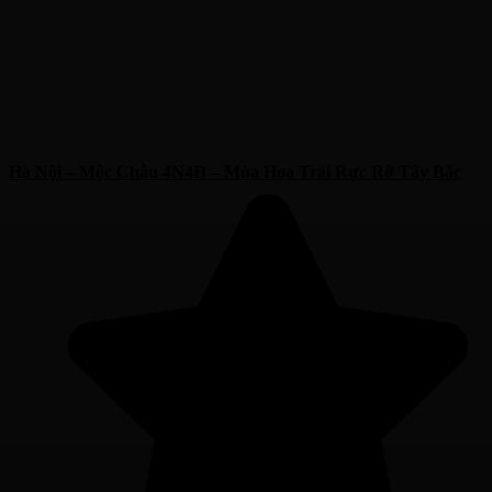
Hà Nội – Mộc Châu 4N4Đ – Mùa Hoa Trái Rực Rỡ Tây Bắc