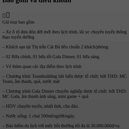
Bao gồm và điều khoản
Giá tour bao gồm
– Xe ô tô đưa đón đời mới theo lịch trình, lái xe chuyên tuyến thông
thạo tuyến đường
– Khách sạn tại Thị trấn Cát Bà tiêu chuẩn 2 khách/phòng.
– 02 Bữa chính, 01 bữa tối Gala Dinner, 01 bữa sáng.
– Vé thăm quan các địa điểm theo lịch trình
– Chương trình Teambuilding bãi biển được tổ chức bởi THD: MC
Team, âm thanh, quà, nước mát
– Chương trình Gala Dinner chuyên nghiệp được tổ chức bởi THD:
MC Gala, âm thanh ánh sáng, mini game + quà
– HDV chuyên tuyến, nhiệt tình, chu đáo.
– Nước uống: 1 chai 500ml/người/ngày.
– Bảo hiểm du lịch với mức bồi thường tối đa là 30.000.000đ/vụ