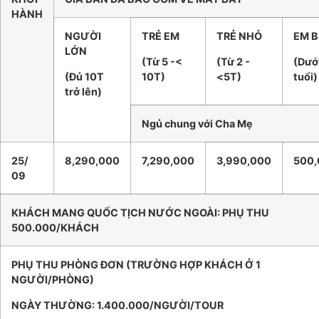
HÀNH
NGƯỜI
TRẺ EM
TRẺ NHỎ
EM B
LỚN
(Từ 5 -<
(Từ 2 -
(Dướ
(Đủ 10T
10T)
<5T)
tuổi)
trở lên)
Ngủ chung với Cha Mẹ
25/
8,290,000
7,290,000
3,990,000
500,
09
KHÁCH MANG QUỐC TỊCH NƯỚC NGOÀI:
PHỤ THU
500.000/KHÁCH
PHỤ THU PHÒNG ĐƠN
(TRƯỜNG HỢP KHÁCH Ở 1
NGƯỜI/PHÒNG)
NGÀY THƯỜNG: 1.400.000/NGƯỜI/TOUR