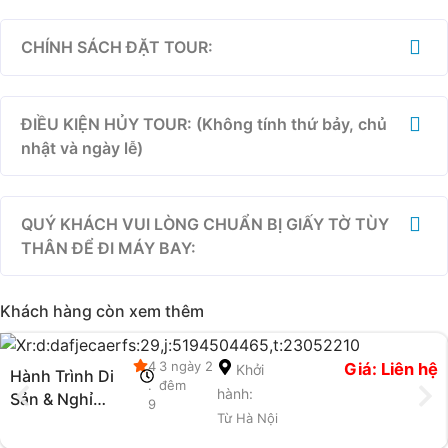
CHÍNH SÁCH ĐẶT TOUR:
ĐIỀU KIỆN HỦY TOUR: (Không tính thứ bảy, chủ
nhật và ngày lễ)
QUÝ KHÁCH VUI LÒNG CHUẨN BỊ GIẤY TỜ TÙY
THÂN ĐỂ ĐI MÁY BAY:
Khách hàng còn xem thêm
4
3 ngày 2
Giá: Liên hệ
Khởi
Hành Trình Di
.
đêm
hành:
Sản & Nghỉ
9
Từ Hà Nội
Dưỡng 5 Sao
Hạ Long