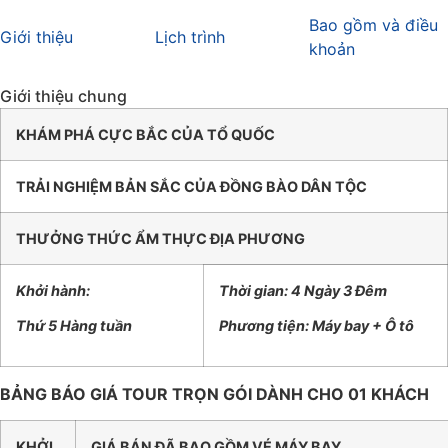
Bao gồm và điều
Giới thiệu
Lịch trình
khoản
Giới thiệu chung
KHÁM PHÁ CỰC BẮC CỦA TỔ QUỐC
TRẢI NGHIỆM BẢN SẮC CỦA ĐỒNG BÀO DÂN TỘC
THƯỞNG THỨC ẨM THỰC ĐỊA PHƯƠNG
Khởi hành:
Thời gian: 4 Ngày 3 Đêm
Thứ 5 Hàng tuần
Phương tiện: Máy bay + Ô tô
BẢNG BÁO GIÁ TOUR TRỌN GÓI DÀNH CHO 01 KHÁCH
KHỞI
GIÁ BÁN ĐÃ BAO GỒM VÉ MÁY BAY