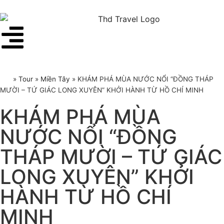
»
Tour
»
Miền Tây
»
KHÁM PHÁ MÙA NƯỚC NỔI “ĐỒNG THÁP
MƯỜI – TỨ GIÁC LONG XUYÊN” KHỞI HÀNH TỪ HỒ CHÍ MINH
KHÁM PHÁ MÙA
NƯỚC NỔI “ĐỒNG
THÁP MƯỜI – TỨ GIÁC
LONG XUYÊN” KHỞI
HÀNH TỪ HỒ CHÍ
MINH