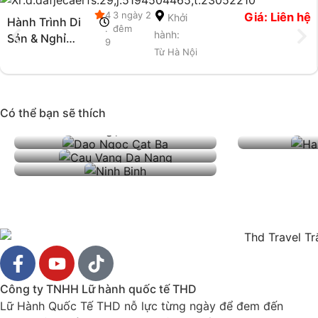
4
3 ngày 2
Giá: Liên hệ
Khởi
Hành Trình Di
.
đêm
hành:
Sản & Nghỉ
9
Từ Hà Nội
Dưỡng 5 Sao
Hạ Long
Có thể bạn sẽ thích
Đảo Ngọc Cát Bà
Đà Nẵng
Ninh Bình
Công ty TNHH Lữ hành quốc tế THD
Lữ Hành Quốc Tế THD nỗ lực từng ngày để đem đến