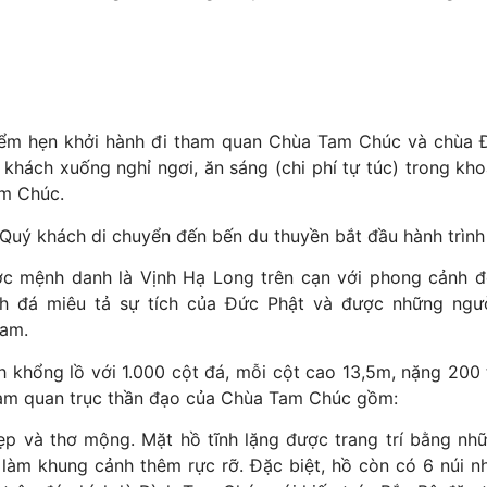
ểm hẹn khởi hành đi tham quan Chùa Tam Chúc và chùa Đ
khách xuống nghỉ ngơi, ăn sáng (chi phí tự túc) trong kh
am Chúc.
uý khách di chuyển đến bến du thuyền bắt đầu hành trình
c mệnh danh là Vịnh Hạ Long trên cạn với phong cảnh 
nh đá miêu tả sự tích của Đức Phật và được những ngư
Nam.
h khổng lồ với 1.000 cột đá, mỗi cột cao 13,5m, nặng 200
ham quan trục thần đạo của Chùa Tam Chúc gồm:
p và thơ mộng. Mặt hồ tĩnh lặng được trang trí bằng nh
 làm khung cảnh thêm rực rỡ. Đặc biệt, hồ còn có 6 núi n