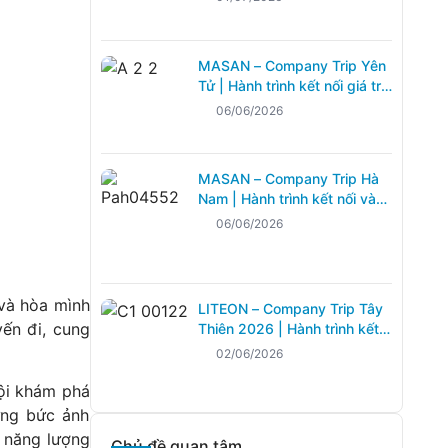
Building Cát Bà 2026
MASAN – Company Trip Yên
Tử | Hành trình kết nối giá trị
tập thể cùng Lữ Hành Quốc
06/06/2026
Tế THD
MASAN – Company Trip Hà
Nam | Hành trình kết nối và
tái tạo năng lượng cùng Lữ
06/06/2026
Hành Quốc Tế THD
 và hòa mình
LITEON – Company Trip Tây
yến đi, cung
Thiên 2026 | Hành trình kết
nối, bứt phá và lan tỏa tinh
02/06/2026
thần đồng đội
hội khám phá
ững bức ảnh
 năng lượng
Chủ đề quan tâm