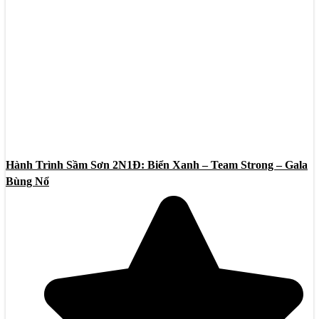
Hành Trình Sầm Sơn 2N1Đ: Biển Xanh – Team Strong – Gala
Bùng Nổ