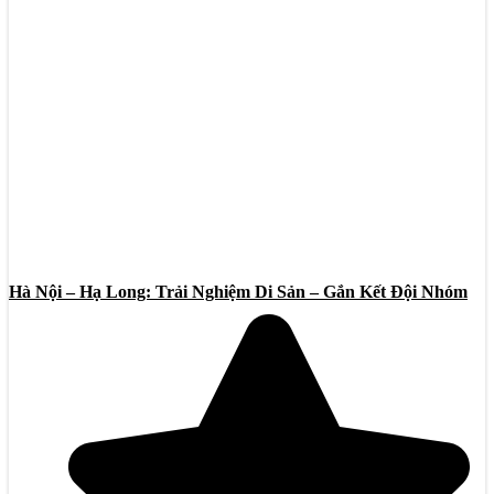
Hà Nội – Hạ Long: Trải Nghiệm Di Sản – Gắn Kết Đội Nhóm