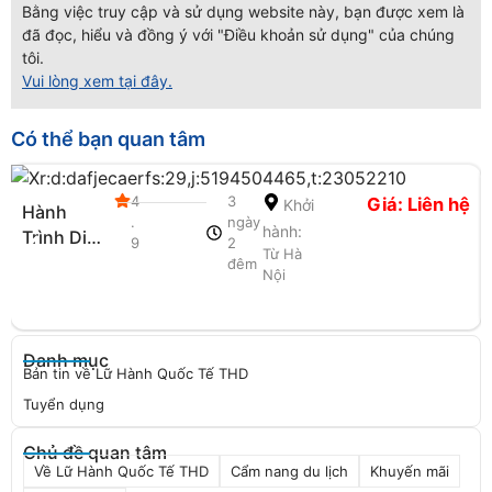
Bằng việc truy cập và sử dụng website này, bạn được xem là
đã đọc, hiểu và đồng ý với "Điều khoản sử dụng" của chúng
tôi.
Vui lòng xem tại đây.
Có thể bạn quan tâm
4
3
Giá: Liên hệ
Khởi
Hành
.
ngày
hành:
Trình Di
9
2
Từ Hà
Sản &
đêm
Nội
Nghỉ
Dưỡng 5
Sao Hạ
Danh mục
Long
Bản tin về Lữ Hành Quốc Tế THD
Tuyển dụng
Chủ đề quan tâm
Về Lữ Hành Quốc Tế THD
Cẩm nang du lịch
Khuyến mãi