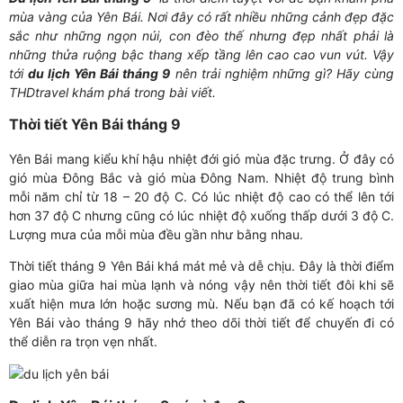
mùa vàng của Yên Bái. Nơi đây có rất nhiều những cảnh đẹp đặc
sắc như những ngọn núi, con đèo thế nhưng đẹp nhất phải là
những thửa ruộng bậc thang xếp tầng lên cao cao vun vút. Vậy
tới
du lịch Yên Bái tháng 9
nên trải nghiệm những gì? Hãy cùng
THDtravel khám phá trong bài viết.
Thời tiết Yên Bái tháng 9
Yên Bái mang kiểu khí hậu nhiệt đới gió mùa đặc trưng. Ở đây có
gió mùa Đông Bắc và gió mùa Đông Nam. Nhiệt độ trung bình
mỗi năm chỉ từ 18 – 20 độ C. Có lúc nhiệt độ cao có thể lên tới
hơn 37 độ C nhưng cũng có lúc nhiệt độ xuống thấp dưới 3 độ C.
Lượng mưa của mỗi mùa đều gần như bằng nhau.
Thời tiết tháng 9 Yên Bái khá mát mẻ và dễ chịu. Đây là thời điểm
giao mùa giữa hai mùa lạnh và nóng vậy nên thời tiết đôi khi sẽ
xuất hiện mưa lớn hoặc sương mù. Nếu bạn đã có kế hoạch tới
Yên Bái vào tháng 9 hãy nhớ theo dõi thời tiết để chuyến đi có
thể diễn ra trọn vẹn nhất.