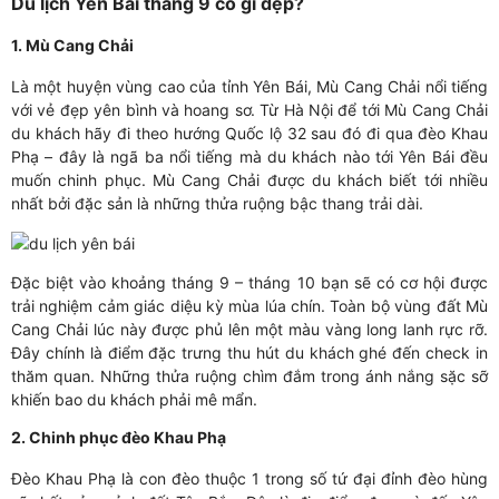
Du lịch Yên Bái tháng 9 có gì đẹp?
1. Mù Cang Chải
Là một huyện vùng cao của tỉnh Yên Bái, Mù Cang Chải nổi tiếng
với vẻ đẹp yên bình và hoang sơ. Từ Hà Nội để tới Mù Cang Chải
du khách hãy đi theo hướng Quốc lộ 32 sau đó đi qua đèo Khau
Phạ – đây là ngã ba nổi tiếng mà du khách nào tới Yên Bái đều
muốn chinh phục. Mù Cang Chải được du khách biết tới nhiều
nhất bởi đặc sản là những thửa ruộng bậc thang trải dài.
Đặc biệt vào khoảng tháng 9 – tháng 10 bạn sẽ có cơ hội được
trải nghiệm cảm giác diệu kỳ mùa lúa chín. Toàn bộ vùng đất Mù
Cang Chải lúc này được phủ lên một màu vàng long lanh rực rỡ.
Đây chính là điểm đặc trưng thu hút du khách ghé đến check in
thăm quan. Những thửa ruộng chìm đắm trong ánh nắng sặc sỡ
khiến bao du khách phải mê mẩn.
2. Chinh phục đèo Khau Phạ
Đèo Khau Phạ là con đèo thuộc 1 trong số tứ đại đỉnh đèo hùng