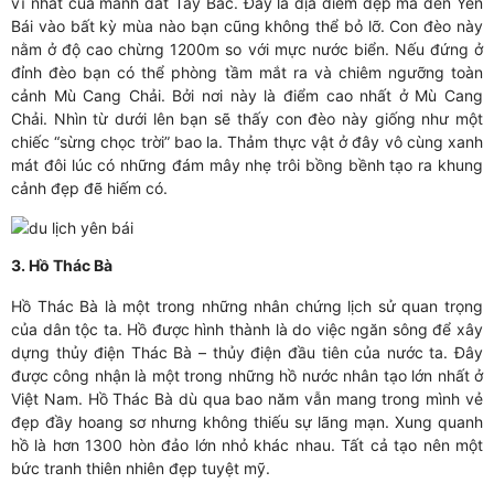
vĩ nhất của mảnh đất Tây Bắc. Đây là địa điểm đẹp mà đến Yên
Bái vào bất kỳ mùa nào bạn cũng không thể bỏ lỡ. Con đèo này
nằm ở độ cao chừng 1200m so với mực nước biển. Nếu đứng ở
đỉnh đèo bạn có thể phòng tầm mắt ra và chiêm ngưỡng toàn
cảnh Mù Cang Chải. Bởi nơi này là điểm cao nhất ở Mù Cang
Chải. Nhìn từ dưới lên bạn sẽ thấy con đèo này giống như một
chiếc “sừng chọc trời” bao la. Thảm thực vật ở đây vô cùng xanh
mát đôi lúc có những đám mây nhẹ trôi bồng bềnh tạo ra khung
cảnh đẹp đẽ hiếm có.
3. Hồ Thác Bà
Hồ Thác Bà là một trong những nhân chứng lịch sử quan trọng
của dân tộc ta. Hồ được hình thành là do việc ngăn sông để xây
dựng thủy điện Thác Bà – thủy điện đầu tiên của nước ta. Đây
được công nhận là một trong những hồ nước nhân tạo lớn nhất ở
Việt Nam. Hồ Thác Bà dù qua bao năm vẫn mang trong mình vẻ
đẹp đầy hoang sơ nhưng không thiếu sự lãng mạn. Xung quanh
hồ là hơn 1300 hòn đảo lớn nhỏ khác nhau. Tất cả tạo nên một
bức tranh thiên nhiên đẹp tuyệt mỹ.