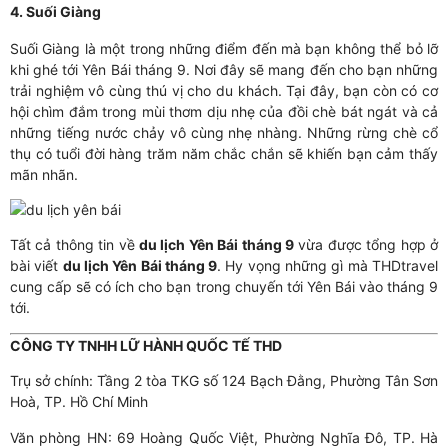
4. Suối Giàng
Suối Giàng là một trong những điểm đến mà bạn không thể bỏ lỡ
khi ghé tới Yên Bái tháng 9. Nơi đây sẽ mang đến cho bạn những
trải nghiệm vô cùng thú vị cho du khách. Tại đây, bạn còn có cơ
hội chìm đắm trong mùi thơm dịu nhẹ của đồi chè bát ngát và cả
những tiếng nước chảy vô cùng nhẹ nhàng. Những rừng chè cổ
thụ có tuổi đời hàng trăm năm chắc chắn sẽ khiến bạn cảm thấy
mãn nhãn.
Tất cả thông tin về
du lịch Yên Bái tháng 9
vừa được tổng hợp ở
bài viết
du lịch Yên Bái tháng 9
. Hy vọng những gì mà THDtravel
cung cấp sẽ có ích cho bạn trong chuyến tới Yên Bái vào tháng 9
tới.
CÔNG TY TNHH LỮ HÀNH QUỐC TẾ THD
Trụ sở chính: Tầng 2 tòa TKG số 124 Bạch Đằng, Phường Tân Sơn
Hoà, TP. Hồ Chí Minh
Văn phòng HN: 69 Hoàng Quốc Việt, Phường Nghĩa Đô, TP. Hà