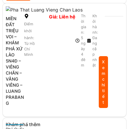
Th
Kh
Giá: Liên hệ
MIỀN
ời
ởi
Điểm
ĐẤT
gia
hà
TRIỆU
khởi
n:
nh:
VOI –
hành:
5
Đa
KHÁM
ng
ng
Từ Hồ
PHÁ XỨ
ày
cậ
Chí
4
p
LÀO
Minh
đê
nh
5N4Đ –
X
m
ật
VIÊNG
e
CHĂN –
m
VĂNG
c
VIÊNG –
hi
ti
LUANG
ế
PRABAN
t
G
Khám phá thêm