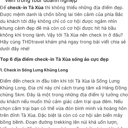
viên trong tour doanh nghiệp
Để
check-in Tà Xùa
thì không thiếu những địa điểm đẹp.
Được mệnh danh là chốn bồng lai tiên cảnh của phía Bắc
du khách tới đây không chỉ có cơ hội được ngắm nhìn
khung cảnh đẹp đẽ mà còn có cơ hội được hít hà bầu
không khí trong lành. Vậy tới Tà Xùa nên check in ở đâu?
Hãy cùng THDtravel khám phá ngay trong bài viết chia sẻ
dưới đây nhé!
Top 6 địa điểm check-in Tà Xùa sống ảo cực đẹp
1. Check in Sống Lưng Khủng Long
Điểm đến check in đầu tiên khi tới Tà Xùa là Sống Lưng
Khủng Long. Địa chỉ này chỉ cách trung tâm xã Háng Đồng
chừng 5km. Đây là một trong những địa điểm lý tưởng cho
du khách nếu muốn thử cảm giác cắm trại qua đêm. Nếu
chọn cắm trại bạn có thể vừa đón bình minh và hoàng hôn
trên đỉnh Tà Xùa. Đặc biệt là còn có cơ hội săn biển mây
bồng bềnh. Đoạn đường trekking lên núi khá uốn lượn,