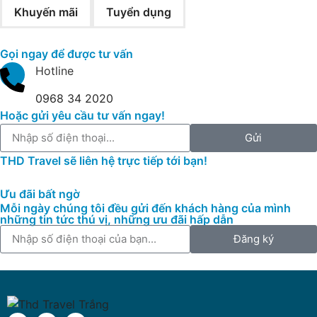
Khuyến mãi
Tuyển dụng
Gọi ngay để được tư vấn
Hotline
0968 34 2020
Hoặc gửi yêu cầu tư vấn ngay!
Gửi
THD Travel sẽ liên hệ trực tiếp tới bạn!
Ưu đãi bất ngờ
Mỗi ngày chúng tôi đều gửi đến khách hàng của mình
những tin tức thú vị, những ưu đãi hấp dẫn
Đăng ký