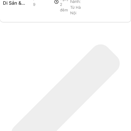
hành:
Di Sản &
9
2
Từ Hà
Nghỉ
đêm
Nội
Dưỡng 5
Sao Hạ
Long