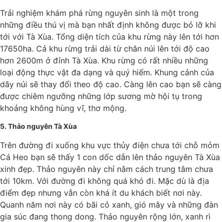
Trải nghiệm khám phá rừng nguyên sinh là một trong
những điều thú vị mà bạn nhất định không được bỏ lỡ khi
tới với Tà Xùa. Tổng diện tích của khu rừng này lên tới hơn
17650ha. Cả khu rừng trải dài từ chân núi lên tới độ cao
hơn 2600m ở đỉnh Tà Xùa. Khu rừng có rất nhiều những
loại động thực vật đa dạng và quý hiếm. Khung cảnh của
dãy núi sẽ thay đổi theo độ cao. Càng lên cao bạn sẽ càng
được chiêm ngưỡng những lớp sương mờ hội tụ trong
khoảng không hùng vĩ, thơ mộng.
5. Thảo nguyên Tà Xùa
Trên đường đi xuống khu vực thủy điện chưa tới chỗ mỏm
Cá Heo bạn sẽ thấy 1 con dốc dẫn lên thảo nguyên Tà Xùa
xinh đẹp. Thảo nguyên này chỉ nằm cách trung tâm chưa
tới 10km. Với đường đi không quá khó đi. Mặc dù là địa
điểm đẹp nhưng vẫn còn khá ít du khách biết nơi này.
Quanh năm nơi này có bãi cỏ xanh, gió mây và những đàn
gia súc đang thong dong. Thảo nguyên rộng lớn, xanh rì