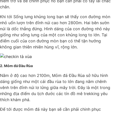
hiểm trở và để chinh phục nó bạn cần phải có tay lái chắc
chắn.
Khi tới Sống lưng khủng long bạn sẽ thấy con đường mòn
nhỏ uốn lượn trên đỉnh núi cao hơn 2800m. Hai bên sườn
núi là dốc thẳng đứng. Hình dáng của con đường nhỏ này
giống như sống lưng của một con khủng long to lớn. Tại
điểm cuối của con đường mòn bạn có thể tận hưởng
không gian thiên nhiên hùng vĩ, rộng lớn.
2. Mỏm đá Đầu Rùa
Nằm ở độ cao hơn 2100m, Mỏm đá Đầu Rùa sở hữu hình
dáng giống như một cái đầu rùa to lớn đang nằm chênh
vênh trên đỉnh núi lơ lửng giữa mây trời. Đây là một trong
những địa điểm du lịch đước các tín đồ mê trekking yêu
thích khám phá.
Để tới được mỏm đá này bạn sẽ cần phải chinh phục